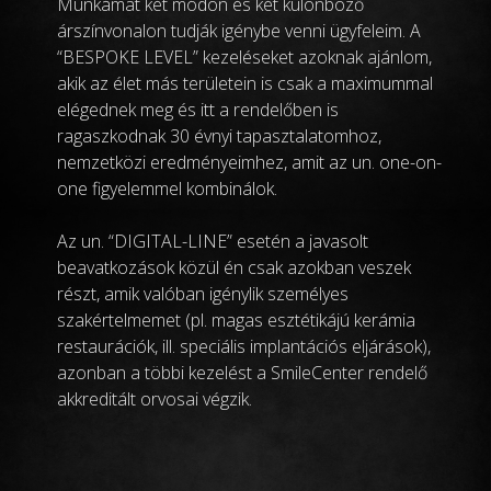
Munkámat két módon és két különböző
árszínvonalon tudják igénybe venni ügyfeleim. A
“BESPOKE LEVEL” kezeléseket azoknak ajánlom,
akik az élet más területein is csak a maximummal
elégednek meg és itt a rendelőben is
ragaszkodnak 30 évnyi tapasztalatomhoz,
nemzetközi eredményeimhez, amit az un. one-on-
one figyelemmel kombinálok.
Az un. “DIGITAL-LINE” esetén a javasolt
beavatkozások közül én csak azokban veszek
részt, amik valóban igénylik személyes
szakértelmemet (pl. magas esztétikájú kerámia
restaurációk, ill. speciális implantációs eljárások),
azonban a többi kezelést a SmileCenter rendelő
akkreditált orvosai végzik.