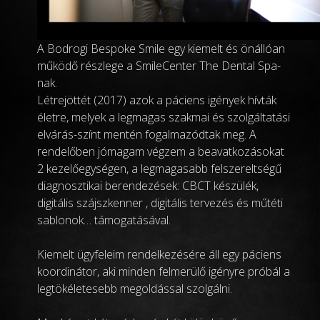
A Bodrogi Bespoke Smile egy kiemelt és önállóan
működő részlege a SmileCenter The Dental Spa-
nak.
Létrejöttét (2017) azok a páciens igények hívták
életre, melyek a legmagas szakmai és szolgáltatási
elvárás-színt mentén fogalmazódtak meg. A
rendelőben jómagam végzem a beavatkozásokat
2 kezelőegységen, a legmagasabb felszereltségű
diagnosztikai berendezések: CBCT készülék,
digitális szájszkenner , digitális tervezés és műtéti
sablonok… támogatásával.
Kiemelt ügyfeleim rendelkezésére áll egy páciens
koordinátor, aki minden felmerülő igényre próbál a
legtökéletesebb megoldással szolgálni.